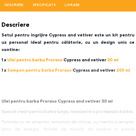
DESCRIERE
SPECIFICATII
LIVRARE
Descriere
Setul pentru ingrijire Cypress and vetiver este un kit pentru
uz personal ideal pentru călătorie, cu un design unic ce
contine:
1 x
Ulei pentru barba Proraso
Cypress and vetiver
30 ml
1 x
Sampon pentru barba Proraso
Cypress and vetiver
200 ml
Ulei pentru barba Proraso Cypress and vetiver 30 ml
Special creat pentru barba lunga, netezeste si protejeaza barba.
Formula cu un amestec armonios de citrice, cu menta si ienupar,
plina de energie. Notele de muschi de padure si paciuli