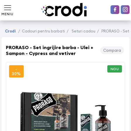
MENIU
Crodi
/
Cadouri pentru barbati
/
Seturi cadou
/
PRORASO - Set i
PRORASO - Set ingrijire barba - Ulei +
Compara
Sampon - Cypress and vetiver
-
NOU
30%