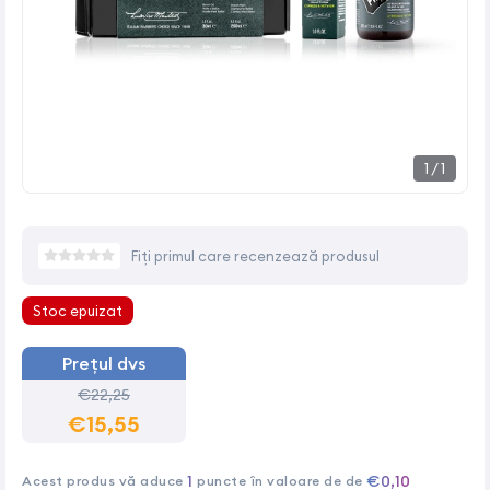
1
/
1
Fiți primul care recenzează produsul
Stoc epuizat
Prețul dvs
€22,25
€15,55
1
€0,10
Acest produs vă aduce
puncte în valoare de de