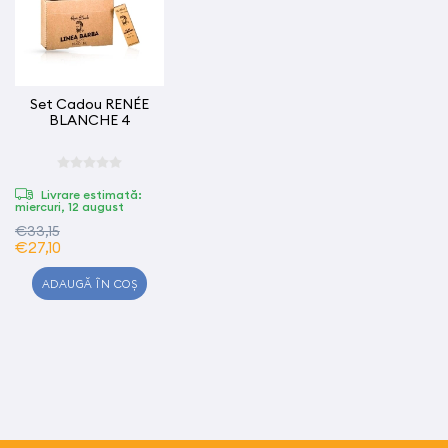
Set Cadou RENÉE
BLANCHE 4
Livrare estimată:
miercuri, 12 august
€33,15
€27,10
ADAUGĂ ÎN COȘ