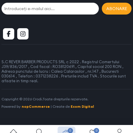
ABONARE
S.C REVER BARBER PRODUCTS SRL c 2022 . Registrul Comertului
J39/836/2017 , Cod fiscal : RO38120691 , Capital social 200 RON ,
Adresa punctului de lucru : Calea Calarasilor , nr.147 , Bucuresti
030614 , Telefon : 0371238226 . Preturile includ TVA . Stocurile sunt
afisate in timp real.
Copyright © 2026 Crodi.Toate drepturile rezervate.
Powered by
nopCommerce
| Create de
Ecom Digital
0
0