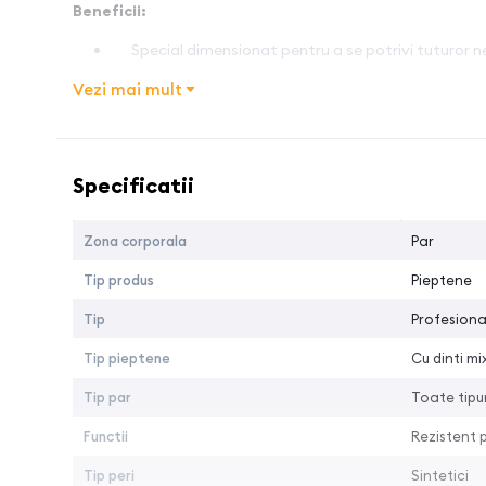
Beneficii:
Special dimensionat pentru a se potrivi tuturor ne
Lungime de 18 cm
Vezi mai mult
Confera o tensiune constanta pe par
Denumire caracteristica
Valoarea
Tara de provenienta
:
Japonia
Specificatii
Zona corporala
Par
Tip produs
Pieptene
Tip
Profesiona
Tip pieptene
Cu dinti mi
Tip par
Toate tipur
Functii
Rezistent 
Tip peri
Sintetici