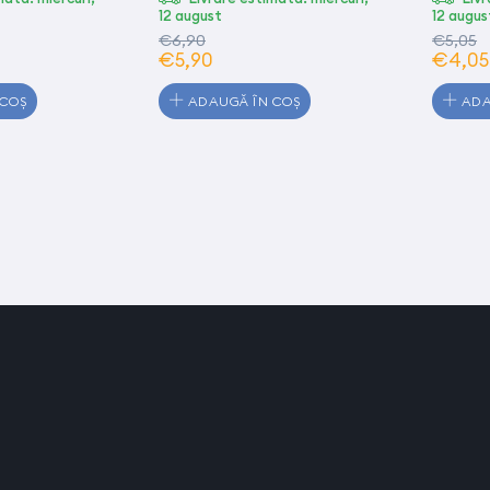
12 august
12 augus
€6,90
€5,05
€5,90
€4,05
 COȘ
ADAUGĂ ÎN COȘ
ADA