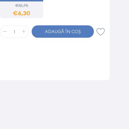
€12,75
€6,30
ADAUGĂ ÎN COȘ