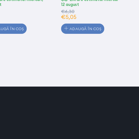
t
12 august
€6,30
€5,05
UGĂ ÎN COȘ
ADAUGĂ ÎN COȘ