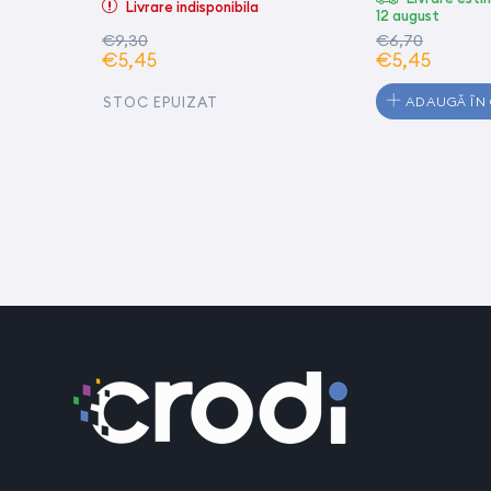
Livrare indisponibila
12 august
€9,30
€6,70
€5,45
€5,45
STOC EPUIZAT
ADAUGĂ ÎN