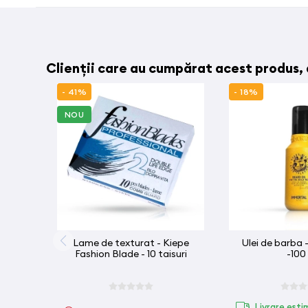
Clienții care au cumpărat acest produs,
- 41%
- 18%
NOU
Lame de texturat - Kiepe
Ulei de barba
Fashion Blade - 10 taisuri
-100
Livrare esti