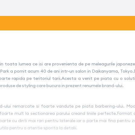
 toata lumea ce isi are provenienta de pe meleagurile japoneze, 
ark a pornit acum 40 de ani intr-un salon in Daikanyama, Tokyo.D
rte rapida pe teritoriul tarii.Acesta a venit pe piata cu o solutie
roduse de styling care bucura in prezent renumele brand-ului.
d-ului remarcate si foarte vandute pe piata barbering-ului. Mod
oarte mult la sectionarea parului creand liniile perfecte.Format di
 parte cu dinti mai rari pentru laterale iar o parte mai fina pentru
utila pentru o atentie sporita la detalii.