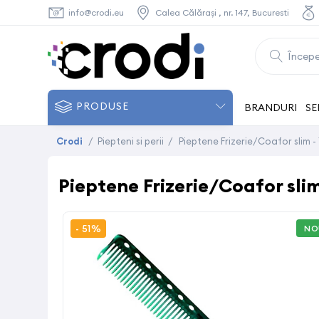
info@crodi.eu
Calea Călărași , nr. 147, Bucuresti
PRODUSE
BRANDURI
SE
Crodi
/
Piepteni si perii
/
Pieptene Frizerie/Coafor slim 
Pieptene Frizerie/Coafor sli
- 51%
NO