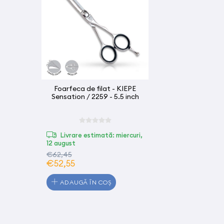
Foarfeca de filat - KIEPE
Sensation / 2259 - 5.5 inch
Livrare estimată: miercuri,
12 august
€62,45
€52,55
ADAUGĂ ÎN COȘ