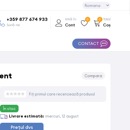
+359 877 674 933
Intră în
Total
0
0
Cont
Coș
Sună-ne
CONTACT
rent
Compara
Fiți primul care recenzează produsul
În stoc
Livrare estimată:
miercuri, 12 august
Prețul dvs