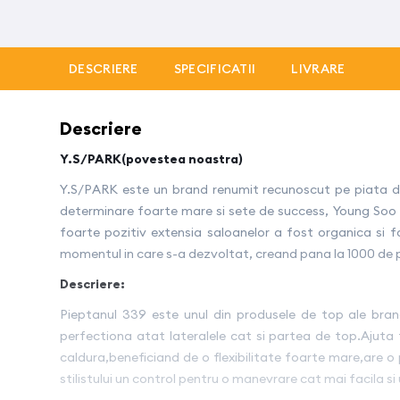
DESCRIERE
SPECIFICATII
LIVRARE
Descriere
Y.S/PARK(povestea noastra)
Y.S/PARK este un brand renumit recunoscut pe piata din
determinare foarte mare si sete de success, Young Soo P
foarte pozitiv extensia saloanelor a fost organica si foa
momentul in care s-a dezvoltat, creand pana la 1000 de p
Descriere:
Pieptanul 339 este unul din produsele de top ale bran
perfectiona atat lateralele cat si partea de top.Ajuta f
caldura,beneficiand de o flexibilitate foarte mare,are o
stilistului un control pentru o manevrare cat mai facila si 