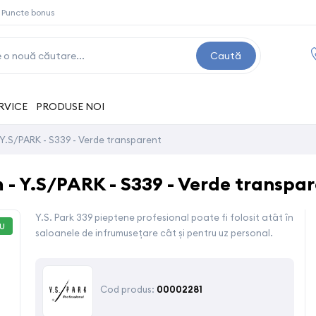
Puncte bonus
Caută
RVICE
PRODUSE NOI
- Y.S/PARK - S339 - Verde transparent
m - Y.S/PARK - S339 - Verde transpa
Y.S. Park 339 pieptene profesional poate fi folosit atât în
U
saloanele de infrumusețare cât și pentru uz personal.
Cod produs:
00002281