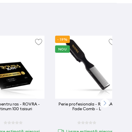
- 19%
NOU
entru ras - ROVRA -
Perie profesionala - ROVRA -
tinum 100 taisuri
Fade Comb - L
are estimată: miercuri,
Livrare estimată: miercuri,