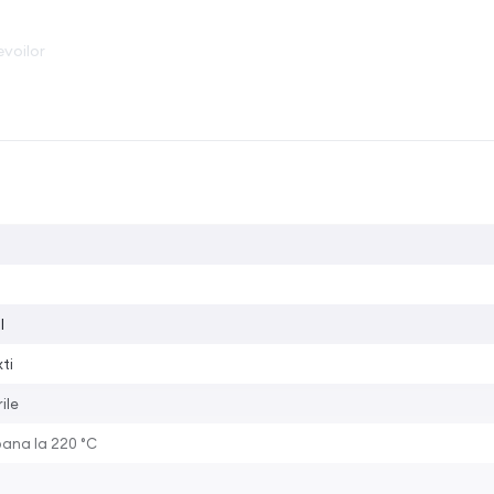
voilor
l
xti
ile
pana la 220 °C