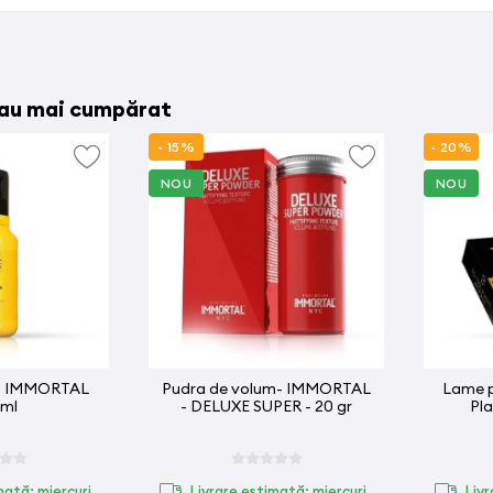
 au mai cumpărat
- 15%
- 20%
NOU
NOU
 - IMMORTAL
Pudra de volum- IMMORTAL
Lame p
 ml
- DELUXE SUPER - 20 gr
Pla
mată: miercuri,
Livrare estimată: miercuri,
Livr