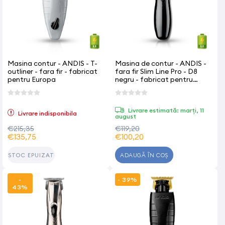
Masina contur - ANDIS - T-
Masina de contur - ANDIS -
outliner - fara fir - fabricat
fara fir Slim Line Pro - D8
pentru Europa
negru - fabricat pentru
Europa
Livrare estimată: marți, 11
Livrare indisponibila
august
€215,35
€119,20
€135,75
€100,20
ADAUGĂ ÎN COȘ
STOC EPUIZAT
-
- 39%
43%