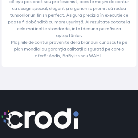
că ești pasionat sau profesionist, aceste mașini de contur
cu design special, elegant și ergonomic promit să redea
tunsorilor un finish perfect. Asigură precizia în execuție ce
poate fi dobândită cu mare ușurință. Ai rezultate cotate la
cele mai înalte standarde, întotdeauna pe măsura
așteptărilor.
Mașinile de contur provenite de la branduri cunoscute pe
plan mondial au garanția calității aisgurată pe care o
oferă: Andis, BaByliss sau WAHL.