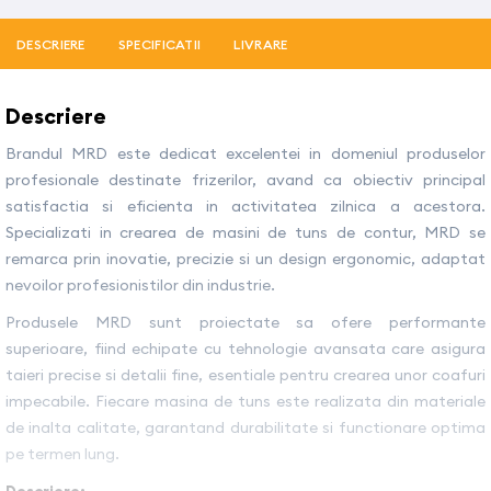
DESCRIERE
SPECIFICATII
LIVRARE
Descriere
Brandul MRD este dedicat excelentei in domeniul produselor
profesionale destinate frizerilor, avand ca obiectiv principal
satisfactia si eficienta in activitatea zilnica a acestora.
Specializati in crearea de masini de tuns de contur, MRD se
remarca prin inovatie, precizie si un design ergonomic, adaptat
nevoilor profesionistilor din industrie.
Produsele MRD sunt proiectate sa ofere performante
superioare, fiind echipate cu tehnologie avansata care asigura
taieri precise si detalii fine, esentiale pentru crearea unor coafuri
impecabile. Fiecare masina de tuns este realizata din materiale
de inalta calitate, garantand durabilitate si functionare optima
pe termen lung.
Descriere: