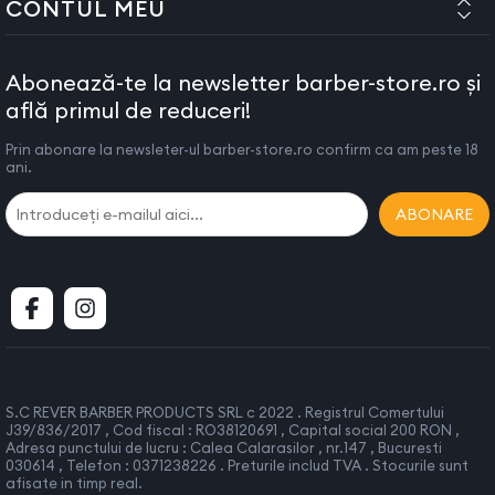
CONTUL MEU
inainte de a-l folosi. Nu il utilizati daca prezinta semne de
defectiuni sau daca a fost scapat pe jos.
IMPORTANT! Opriti intotdeauna aparatul cand nu il utilizati
Abonează-te la newsletter barber-store.ro și
sau cand il curatati.
află primul de reduceri!
Nu lasati aparatul nesupravegheat in timpul functionarii.
Prin abonare la newsleter-ul barber-store.ro confirm ca am peste 18
Nu lasati aparatul pe nici un fel de suprafete in timpul
ani.
utilizarii
In cazul defectarii aparatului contactati furnizorul.Nu
ABONARE
incercati sa reparati aparatul.
Nu depozitati aparatul la indemana copiilor. Acest aparat
nu este destinat uzului copiilor.
Lasati intotdeauna aparatul sa se raceasca inainte de a-l
depozita.
Nu folositi alte accesorii decat cele recomandate de
furnizor.
S.C REVER BARBER PRODUCTS SRL c 2022 . Registrul Comertului
J39/836/2017 , Cod fiscal : RO38120691 , Capital social 200 RON ,
Acest aparat este in conformitate cu DIRECTIVELE 89/336/EEC
Adresa punctului de lucru : Calea Calarasilor , nr.147 , Bucuresti
(Electromagnetic compability)
030614 , Telefon : 0371238226 . Preturile includ TVA . Stocurile sunt
afisate in timp real.