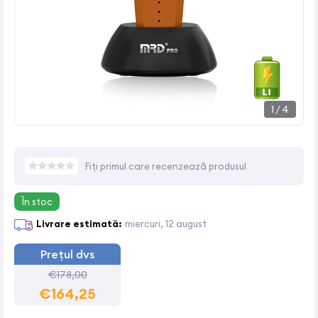
1
/
4
Fiți primul care recenzează produsul
În stoc
Livrare estimată:
miercuri, 12 august
Prețul dvs
€178,00
€164,25