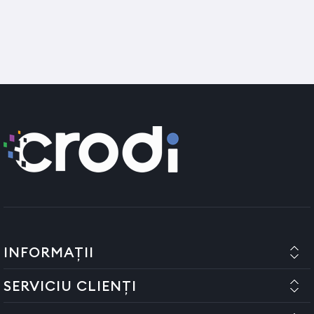
profesionala - fade brush - L
) sau folositi un spray special
pentru curatare (
ROVRA - Spray 5 in 1 pentru masinile de
tuns - 500 ml
)
Ungerea masinii: Aplicati uleiul (
ROVRA - Ulei pentru ungerea
masinilor de tuns - 120 ml)
cu aparatul pornit, tinand
aparatul cu lama in jos lasati uleiul sa actioneze
aproximativ 2-3 minute apoi stergeti cu o laveta.
Folositi produse adecvate pentru curatarea si ungerea
masinii de tuns
Precautiuni de utilizare:
Dupa dezambalarea produsului este necesar ca acesta sa
nu fie pus in functiune 2-3 ore pentru a se elimina eventualul
condens (in cazul in care produsul a fost transportat la
temperaturi scazute sau pe vreme umeda, cetoasa)
INFORMAȚII
Nu utilizati aparatul langa bazine sau vase de apa. Nu
bagati aparatul in apa sau in alte lichide.
SERVICIU CLIENȚI
Folositi aparatul conform instructiunilor de utilizare.
Verificati intotdeauna daca aparatul este in stare buna