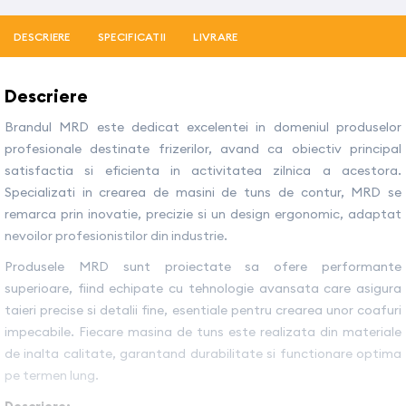
DESCRIERE
SPECIFICATII
LIVRARE
Descriere
Brandul MRD este dedicat excelentei in domeniul produselor
profesionale destinate frizerilor, avand ca obiectiv principal
satisfactia si eficienta in activitatea zilnica a acestora.
Specializati in crearea de masini de tuns de contur, MRD se
remarca prin inovatie, precizie si un design ergonomic, adaptat
nevoilor profesionistilor din industrie.
Produsele MRD sunt proiectate sa ofere performante
superioare, fiind echipate cu tehnologie avansata care asigura
taieri precise si detalii fine, esentiale pentru crearea unor coafuri
impecabile. Fiecare masina de tuns este realizata din materiale
de inalta calitate, garantand durabilitate si functionare optima
pe termen lung.
Descriere: