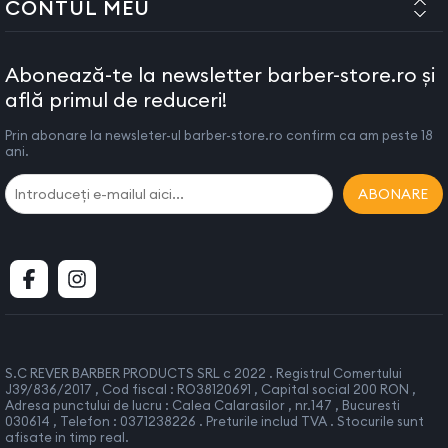
CONTUL MEU
Verificati intotdeauna daca aparatul este in stare buna
inainte de a-l folosi. Nu il utilizati daca prezinta semne de
defectiuni sau daca a fost scapat pe jos.
Abonează-te la newsletter barber-store.ro și
IMPORTANT! Opriti intotdeauna aparatul cand nu il utilizati
află primul de reduceri!
sau cand il curatati.
Prin abonare la newsleter-ul barber-store.ro confirm ca am peste 18
Nu lasati aparatul nesupravegheat in timpul functionarii.
ani.
Nu lasati aparatul pe nici un fel de suprafete in timpul
utilizarii
ABONARE
In cazul defectarii aparatului contactati furnizorul.Nu
incercati sa reparati aparatul.
Nu depozitati aparatul la indemana copiilor. Acest aparat
nu este destinat uzului copiilor.
Lasati intotdeauna aparatul sa se raceasca inainte de a-l
depozita.
Nu folositi alte accesorii decat cele recomandate de
S.C REVER BARBER PRODUCTS SRL c 2022 . Registrul Comertului
furnizor.
J39/836/2017 , Cod fiscal : RO38120691 , Capital social 200 RON ,
Adresa punctului de lucru : Calea Calarasilor , nr.147 , Bucuresti
Acest aparat este in conformitate cu DIRECTIVELE 89/336/EEC
030614 , Telefon : 0371238226 . Preturile includ TVA . Stocurile sunt
afisate in timp real.
(Electromagnetic compability)