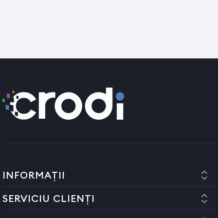
pe lamele masinii de tuns cu o perie (
NISH MAN - Perie
profesionala - fade brush - L
) sau folositi un spray special
pentru curatare (
ROVRA - Spray 5 in 1 pentru masinile de
tuns - 500 ml
)
Ungerea masinii: Aplicati uleiul (
ROVRA - Ulei pentru ungerea
masinilor de tuns - 120 ml)
cu aparatul pornit, tinand
aparatul cu lama in jos lasati uleiul sa actioneze
aproximativ 2-3 minute apoi stergeti cu o laveta.
Folositi produse adecvate pentru curatarea si ungerea
masinii de tuns
Precautiuni de utilizare:
Dupa dezambalarea produsului este necesar ca acesta sa
nu fie pus in functiune 2-3 ore pentru a se elimina eventualul
condens (in cazul in care produsul a fost transportat la
INFORMAȚII
temperaturi scazute sau pe vreme umeda, cetoasa)
Nu utilizati aparatul langa bazine sau vase de apa. Nu
SERVICIU CLIENȚI
bagati aparatul in apa sau in alte lichide.
Folositi aparatul conform instructiunilor de utilizare.