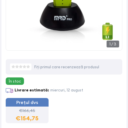
1
/
3
Fiți primul care recenzează produsul
În stoc
Livrare estimată:
miercuri, 12 august
Prețul dvs
€166,45
€154,75