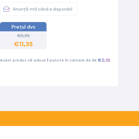
Anunță-mă când e disponibil
Prețul dvs
€11,95
€11,35
1
€0,10
Acest produs vă aduce
puncte în valoare de de