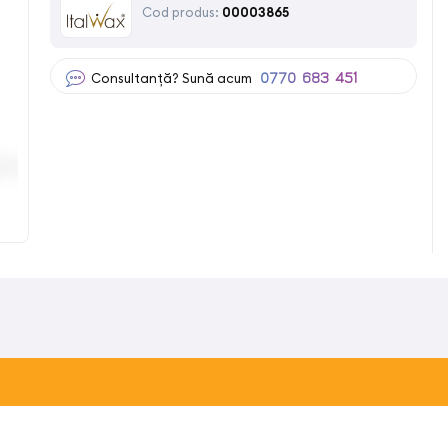
Cod produs:
00003865
Consultanță? Sună acum
0770 683 451