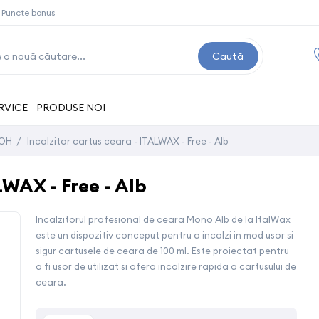
Puncte bonus
Caută
RVICE
PRODUSE NOI
РОН
/
Incalzitor cartus ceara - ITALWAX - Free - Alb
LWAX - Free - Alb
Incalzitorul profesional de ceara Mono Alb de la ItalWax
este un dispozitiv conceput pentru a incalzi in mod usor si
sigur cartusele de ceara de 100 ml. Este proiectat pentru
a fi usor de utilizat si ofera incalzire rapida a cartusului de
ceara.