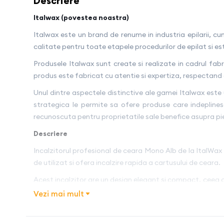
Descriere
Italwax (povestea noastra)
Italwax este un brand de renume in industria epilarii, 
calitate pentru toate etapele procedurilor de epilat si e
Produsele Italwax sunt create si realizate in cadrul fab
produs este fabricat cu atentie si expertiza, respectand cel
Unul dintre aspectele distinctive ale gamei Italwax este u
strategica le permite sa ofere produse care indeplines
recunoscuta pentru proprietatile sale benefice asupra pieli
Descriere
Incalzitorul profesional de ceara Mono Alb de la ItalWax 
de utilizat si ofera incalzire rapida a cartusului de ceara.
Acest incalzitor are un design elegant si compact, ceea c
mereu la indemana in timpul sesiunilor de epilare.
Vezi mai mult
Incalzitorul ofera temperaturi controlate, care asigura 
permite un proces de epilare eficient si confortabil.Tim