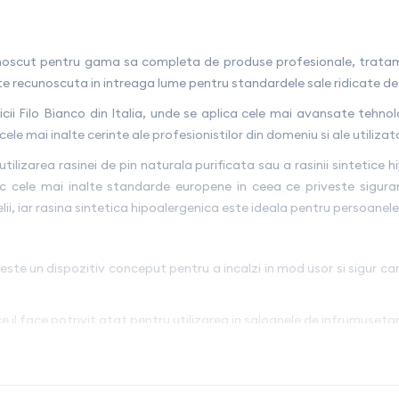
cunoscut pentru gama sa completa de produse profesionale, tratam
ste recunoscuta in intreaga lume pentru standardele sale ridicate de
ricii Filo Bianco din Italia, unde se aplica cele mai avansate tehno
e mai inalte cerinte ale profesionistilor din domeniu si ale utilizatori
tilizarea rasinei de pin naturala purificata sau a rasinii sintetice 
c cele mai inalte standarde europene in ceea ce priveste siguran
i, iar rasina sintetica hipoalergenica este ideala pentru persoanele 
este un dispozitiv conceput pentru a incalzi in mod usor si sigur car
e il face potrivit atat pentru utilizarea in saloanele de infrumuseta
ca ceara este incalzita in mod uniform si la temperatura potrivita 
pul necesar pentru incalzirea rezervelor este de aprox.20 min. Inca