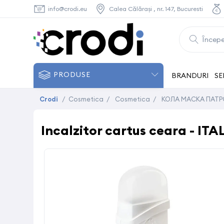
info@crodi.eu
Calea Călărași , nr. 147, Bucuresti
PRODUSE
BRANDURI
SE
Crodi
/
Cosmetica
/
Cosmetica
/
КОЛА МАСКА ПАТ
Incalzitor cartus ceara - ITA