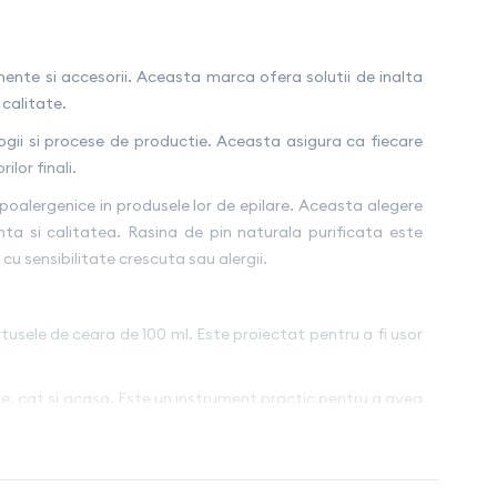
ente si accesorii. Aceasta marca ofera solutii de inalta
 calitate.
logii si procese de productie. Aceasta asigura ca fiecare
lor finali.
hipoalergenice in produsele lor de epilare. Aceasta alegere
ta si calitatea. Rasina de pin naturala purificata este
cu sensibilitate crescuta sau alergii.
tusele de ceara de 100 ml. Este proiectat pentru a fi usor
re, cat si acasa. Este un instrument practic pentru a avea
pentru utilizare. Aceasta faciliteaza aplicarea cearii si
lzitorul mentine temperatura optima a cerii in rezerve in