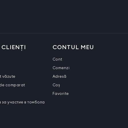
 CLIENȚI
CONTUL MEU
Cont
Comenzi
t văzute
Adresă
 de comparat
Coș
Favorite
 за участие в томбола