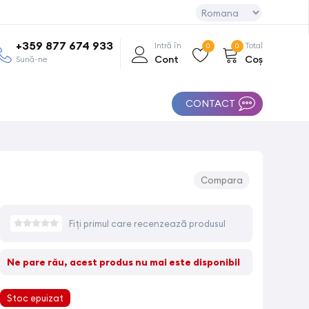
+359 877 674 933
Intră în
Total
0
0
Cont
Coș
Sună-ne
CONTACT
Compara
Fiți primul care recenzează produsul
Ne pare rău, acest produs nu mai este disponibil
Stoc epuizat