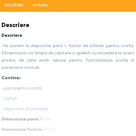
DESCRIERE
LIVRARE
Descriere
Descriere
:
Va punem la dispozitie para + furtun de schimb pentru scafa.
Eficientizati-va timpul de cautare si apelati cu incredere la acest
produs de care aveti nevoie pentru functionarea scafei in
parametrii normali.
Contine:
- para pentru scafa
- furtun
- dispozitiv de prindere
Dimensiune para
:
18 cm
Dimensiune furtun:
117 cm