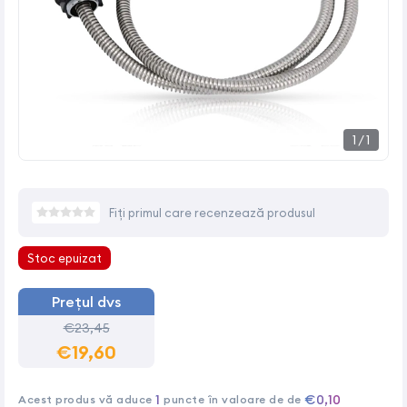
1
/
1
Fiți primul care recenzează produsul
Stoc epuizat
Prețul dvs
€23,45
€19,60
1
€0,10
Acest produs vă aduce
puncte în valoare de de