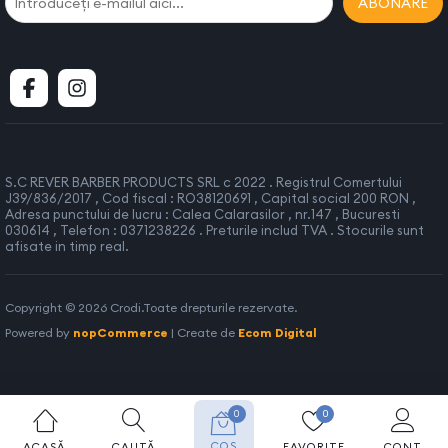
ABONARE
S.C REVER BARBER PRODUCTS SRL c 2022 . Registrul Comertului
J39/836/2017 , Cod fiscal : RO38120691 , Capital social 200 RON ,
Adresa punctului de lucru : Calea Calarasilor , nr.147 , Bucuresti
030614 , Telefon : 0371238226 . Preturile includ TVA . Stocurile sunt
afisate in timp real.
Copyright © 2026 Crodi.Toate drepturile rezervate.
Powered by
nopCommerce
| Create de
Ecom Digital
0
0
COȘ
ACASĂ
CAUTĂ
FAVORITE
CONT