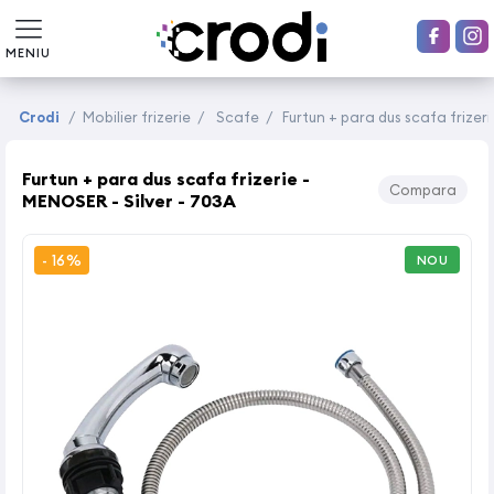
MENIU
Crodi
/
Mobilier frizerie
/
Scafe
/
Furtun + para dus scafa frizeri
Furtun + para dus scafa frizerie -
Compara
MENOSER - Silver - 703A
- 16%
NOU