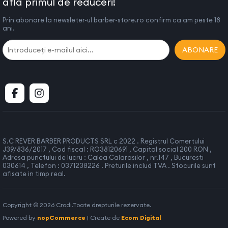
află primul de reduceri!
Prin abonare la newsleter-ul barber-store.ro confirm ca am peste 18
ani.
ABONARE
S.C REVER BARBER PRODUCTS SRL c 2022 . Registrul Comertului
J39/836/2017 , Cod fiscal : RO38120691 , Capital social 200 RON ,
Adresa punctului de lucru : Calea Calarasilor , nr.147 , Bucuresti
030614 , Telefon : 0371238226 . Preturile includ TVA . Stocurile sunt
afisate in timp real.
Copyright © 2026 Crodi.Toate drepturile rezervate.
Powered by
nopCommerce
| Create de
Ecom Digital