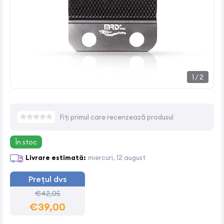
1
/
2
Fiți primul care recenzează produsul
În stoc
Livrare estimată:
miercuri, 12 august
Prețul dvs
€42,05
€39,00