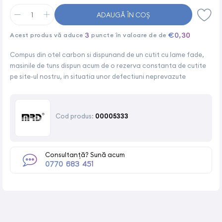
ADAUGĂ ÎN COȘ
3
€0,30
Acest produs vă aduce
puncte în valoare de de
Compus din otel carbon si dispunand de un cutit cu lame fade,
masinile de tuns dispun acum de o rezerva constanta de cutite
pe site-ul nostru, in situatia unor defectiuni neprevazute
Cod produs:
00005333
Consultanță? Sună acum
0770 683 451