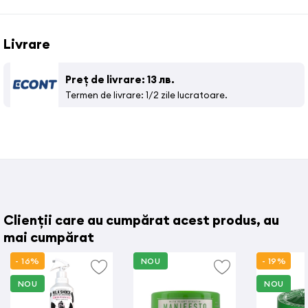
cuțitul trebuie curatat .Indepartati parul de pe cuțitul
masinii de tuns cu o perie sau folositi un spray special pentru
Livrare
curatare
Folositi produse adecvate pentru curatarea si ungerea
Preț de livrare: 13 лв.
masinii de tuns
Termen de livrare: 1/2 zile lucratoare.
Precautiuni de utilizare
Dupa dezambalarea produsului este necesar ca acesta sa
nu fie pus in functiune 2-3 ore pentru a se elimina eventualul
condens( in cazul in care produsul a fost transportat la
temperaturi scazute sau pe vreme umeda, cetoasa)
Nu utilizati cuțitul langa bazine sau vase de apa.
Nu bagati cuțitul in apa sau in alte lichide.
Clienții care au cumpărat acest produs, au
Folositi cuțitul conform instructiunilor de utilizare.Verificati
mai cumpărat
intotdeauna daca cuțitul aparatului este in stare buna
inainte de a folosi aparatul. Nu il utilizati daca prezinta
- 16%
NOU
- 19%
semne de defectiuni sau daca a fost scapat pe jos.
NOU
NOU
IMPORTANT! Opriti intotdeauna aparatul cand nu il utilizati