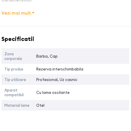
Material: Otel carbon
Vezi mai mult
Model cuțit: Fade
Modele compatibile:
Masinile de tuns MRD, StyleCraft,
Denumire caracteristica
Valoarea
GAMMA+, Kiepe, Monster Clipper
Specificatii
Instructiuni de utilizare:
Folositi acest cuțit de mare precizie si de inalta calitate cu
Zona
Barba, Cap
corporala
atentia si grija necesara si veti asigura multi ani de
functionare corecta
Tip produs
Rezerva interschimbabila
Desfaceti ambalajul cuțitului cu grija.
Tip utilizare
Profesional, Uz casnic
Indepartati cuțitul de pe aparatul de tuns desfacand cele
doua suruburi
Aparat
Cu lame oscilante
Montati cuțitul nou pe aparatul de tuns
compatibil
Picurati cateva picaturi de ulei pe cuțitul nou
Material lame
Otel
Testati cuțitul daca este reglat si functional
Instructiuni pentru intretinerea cuțitului:
Pentru a pastra cuțitul intr-o stare optima de functionare