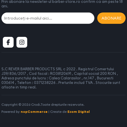
Prin abonare la newsleter-ul barber-store.ro confirm ca am peste 18
ani.
Mod de utilizare:
Pentru a incepe, incalziti ceara in recipientul special destinat,
ABONARE
folosind un dispozitiv de incalzit ceara, pana cand atinge
temperatura de aproximativ 40°C. Asigurati-va ca urmati
instructiunile producatorului in ceea ce priveste incalzirea si
temperatura optima.
Este recomandat sa aplicati ceara intr-un strat subtire pentru a
obtine cele mai bune rezultate. Folosind aplicatorul cu rola
incorporat, aplicati ceara pe zona dorita. Rola aplicatorului va
S.C REVER BARBER PRODUCTS SRL c 2022 . Registrul Comertului
J39/836/2017 , Cod fiscal : RO38120691 , Capital social 200 RON ,
ajuta sa distribuiti uniform ceara si sa controlati cantitatea
Adresa punctului de lucru : Calea Calarasilor , nr.147 , Bucuresti
aplicata.
030614 , Telefon : 0371238226 . Preturile includ TVA . Stocurile sunt
afisate in timp real.
Cand aplicati ceara, asigurati-va ca aceasta are o consistenta
similara cu mierea de albine topita. Asteptati pana cand ceara
se raceste si se intareste suficient, dar sa nu devina complet
Copyright © 2026 Crodi.Toate drepturile rezervate.
solida.
Powered by
nopCommerce
| Create de
Ecom Digital
Aplicati o banda depilatoare pe stratul subtire de ceara aplicat