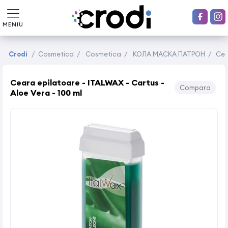
MENIU
Crodi
/
Cosmetica
/
Cosmetica
/
КОЛА МАСКА ПАТРОН
/
Cea
Ceara epilatoare - ITALWAX - Cartus -
Compara
Aloe Vera - 100 ml