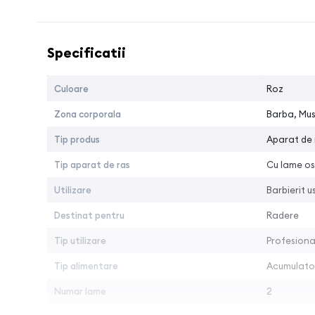
Include incarcator, stand de incarcare, cablu USB
Denumire caracteristica
Valoarea
Timp de încărcare 120 minute.
Specificatii
Instructiuni de utilizare:
Folositi acest aparat de mare precizie si de inalta c
Culoare
Roz
Scoateti aparatul Gamma+ cu/fara cablu de alimen
Zona corporala
Barba, Mu
Conectati aparatul la o priza de 220-240V CA sau la
Aparatul a fost incarcat in fabrica. Este indicat s
Tip produs
Aparat de 
Pentru a porni aparatul, fixati butonul in pozitia ON
Tip aparat de ras
Cu lame os
Pentru a-l opri, comutati butonul in pozitia initiala
Opriti masina de tuns imediat dupa utilizare
Utilizare
Barbierit u
Instructiuni pentru intretinerea aparatului:
Destinat pentru
Radere
Pentru a pastra aparatul intr-o stare optima de func
Tip utilizare
Profesiona
fade brush - L
) sau folositi un spray special pentru 
Tip alimentare
Acumulato
Ungerea masinii: Aplicati o cantitate foarte mica de
Folositi produse adecvate pentru curatarea si unge
Numar lame
2
Precautiuni de utilizare