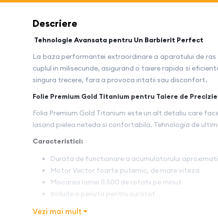
Descriere
Tehnologie Avansata pentru Un Barbierit Perfect
La baza performantei extraordinare a aparatului de ras 
cuplul in milisecunde, asigurand o taiere rapida si eficie
singura trecere, fara a provoca iritatii sau disconfort.
Folie Premium Gold Titanium pentru Taiere de Precizie
Folia Premium Gold Titanium este un alt detaliu care face 
lasand pielea neteda si confortabila. Tehnologia de ultima o
Caracteristici:
Durata de functionare a acumulatorului aproximati
Motor Vector foarte puternic, de mare viteza
Miscarea lamei 11.500 de rotatii pe minut
Include o periuta pentru curatat
Tensiune de operare: 100-240V / 50-60 Hz
Vezi mai mult
Greutate: 260 grame