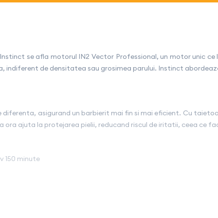
Instinct se afla motorul IN2 Vector Professional, un motor unic c
nta, indiferent de densitatea sau grosimea parului. Instinct abordeaz
diferenta, asigurand un barbierit mai fin si mai eficient. Cu taietoar
ra ajuta la protejarea pielii, reducand riscul de iritatii, ceea ce fa
v 150 minute