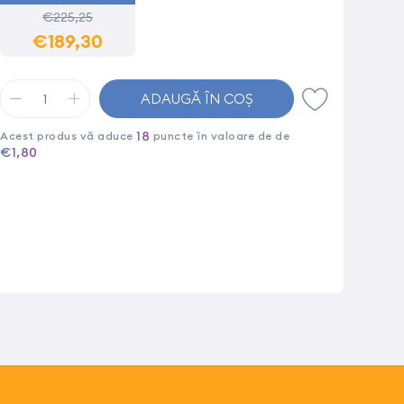
€225,25
€189,30
ADAUGĂ ÎN COȘ
18
Acest produs vă aduce
puncte în valoare de de
€1,80