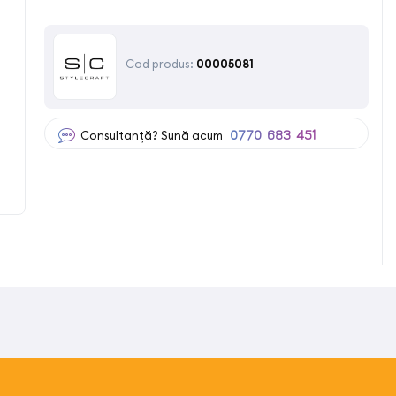
Cod produs:
00005081
Consultanță? Sună acum
0770 683 451