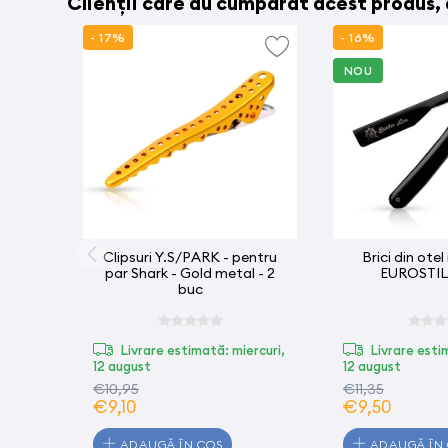
Clienții care au cumpărat acest produs,
- 17%
- 16%
NOU
Clipsuri Y.S/PARK - pentru
Brici din otel
par Shark - Gold metal - 2
EUROSTIL 
buc
Livrare estimată: miercuri,
Livrare esti
12 august
12 august
€10,95
€11,35
€9,10
€9,50
ADAUGĂ ÎN COȘ
ADAUGĂ ÎN