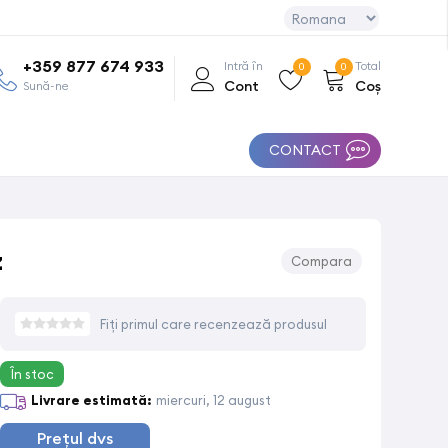
+359 877 674 933
Intră în
Total
0
0
Cont
Coș
Sună-ne
CONTACT
z
Compara
Fiți primul care recenzează produsul
În stoc
Livrare estimată:
miercuri, 12 august
Prețul dvs