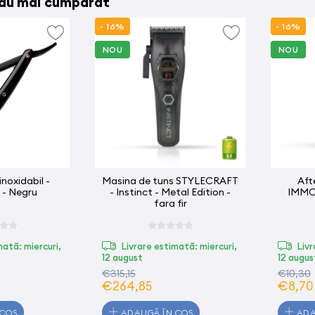
 au mai cumpărat
- 16%
- 16%
NOU
NOU
 inoxidabil -
Masina de tuns STYLECRAFT
Aft
- Negru
- Instinct - Metal Edition -
IMMOR
fara fir
mată: miercuri,
Livrare estimată: miercuri,
Livr
12 august
12 augus
€315,15
€10,30
€264,85
€8,70
 COȘ
ADAUGĂ ÎN COȘ
ADA