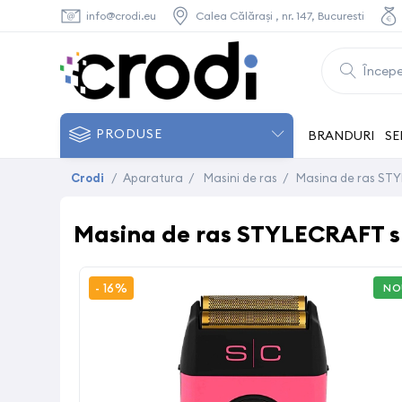
info@crodi.eu
Calea Călărași , nr. 147, Bucuresti
PRODUSE
BRANDURI
SE
Crodi
/
Aparatura
/
Masini de ras
/
Masina de ras STYL
Masina de ras STYLECRAFT sha
- 16%
NO