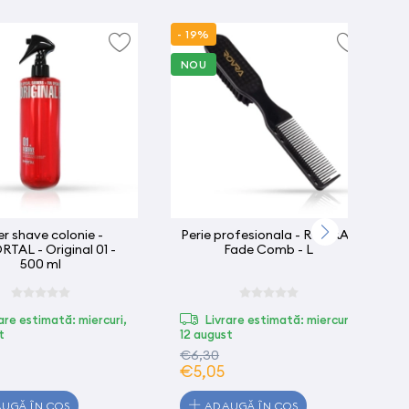
- 19%
NOU
er shave colonie -
Perie profesionala - ROVRA -
TAL - Original 01 -
Fade Comb - L
500 ml
are estimată: miercuri,
Livrare estimată: miercuri,
t
12 august
€6,30
€5,05
UGĂ ÎN COȘ
ADAUGĂ ÎN COȘ