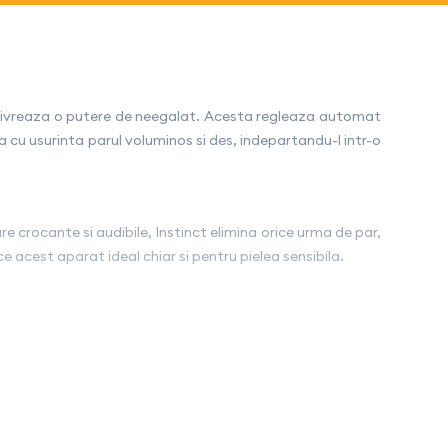
e livreaza o putere de neegalat. Acesta regleaza automat
a cu usurinta parul voluminos si des, indepartandu-l intr-o
e crocante si audibile, Instinct elimina orice urma de par,
ce acest aparat ideal chiar si pentru pielea sensibila.